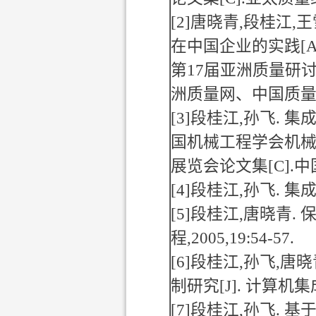
[2]
唐晓青
,
段桂江
,
王
在中国企业的实践
[
第
17
届亚洲质量研
洲质量网、中国质
[3]
段桂江
,
孙飞
.
集
国机械工程学会机
展览会论文集
[C].
中
[4]
段桂江
,
孙飞
.
集
[5]
段桂江
,
唐晓青
.
程
,2005,19:54-57.
[6]
段桂江
,
孙飞
,
唐晓
制研究
[J].
计算机集
[7]
段桂江
,
孙飞
.
基