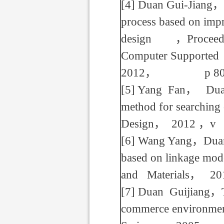
[4]
Duan Gui-Jiang
，
process based on impr
design
，
Proceed
Computer Supported
2012
，
p 805-
[5]
Yang Fan
，
Duan
method for searching
Design
，
2012
，
v 
[6]
Wang Yang
，
Dua
based on linkage mo
and Materials
，
20
[7]
Duan Guijiang
，
commerce environme