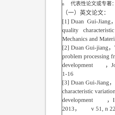
代表性论文或专著
n
（一）英文论文：
[1]
Duan Gui-Jiang
quality characterist
Mechanics and Materi
[2]
Duan Gui-jiang
，
problem processing f
development
，
J
1-16
[3]
Duan Gui-Jiang
，
characteristic variati
development
，
2013
，
v 51, n 2