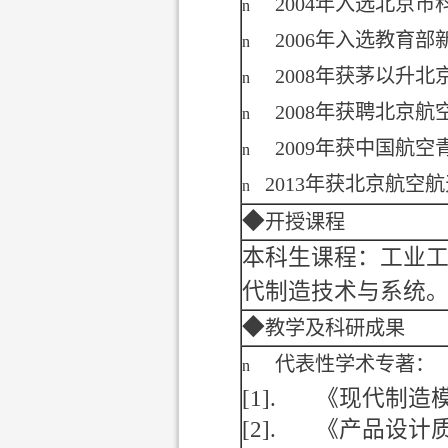
2004
年入选北京市
n
2006
年入选教育部
n
2008
年获茅以升北
n
2008
年获聘北京航
n
2009
年获中国航空
n
2013
年获北京航空航
n
◆
开授课程
本科生课程：工业
代制造技术与系统
◆
教学及科研成果
代表性学术专著：
n
[1].
《现代制造
[2].
《产品设计