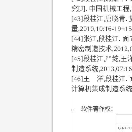
究
[J].
中国机械工程
[43]
段桂江
,
唐晓青
.
量
,2010,10:16-19+15
[44]
张江
,
段桂江
.
面
精密制造技术
,2012,
[45]
段桂江
,
严懿
,
王
制造系统
,2013,07:1
[46]
王 洋
,
段桂江
.
计算机集成制造系
软件著作权：
n
QQ-JG/X