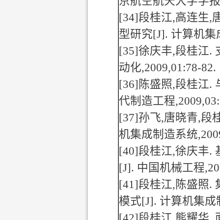
京航空航天大学学
[34]
段桂江
,
高连生
,
型研究
[J].
计算机集
[35]
徐庆丰
,
段桂江
.
动化
,2009,01:78-82.
[36]
陈盛照
,
段桂江
.
代制造工程
,2009,03
[37]
孙飞
,
唐晓青
,
段
机集成制造系统
,200
[40]
段桂江
,
徐庆丰
.
[J].
中国机械工程
,2
[41]
段桂江
,
陈盛照
.
模式
[J].
计算机集成
[42]
段桂江
,
熊耀华
.