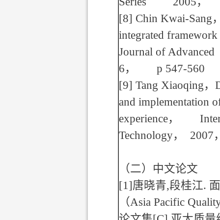
Series 2005
，
v
[8]
Chin Kwai-Sang
integrated framework 
Journal of Advanced
6
，
p 547-560
[9]
Tang Xiaoqing
，
and implementation of
experience
，
Interna
Technology
，
2007
（二）中文论文
[1]
唐晓青
,
段桂江
.
（
Asia Pacific Quali
论文集
[C].
亚太质量