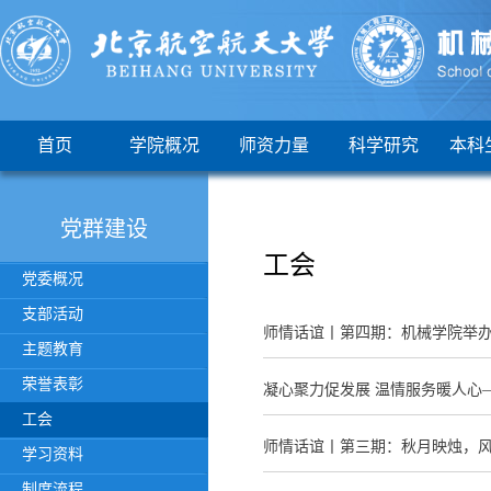
首页
学院概况
师资力量
科学研究
本科
党群建设
工会
党委概况
支部活动
师情话谊丨第四期：机械学院举
主题教育
荣誉表彰
凝心聚力促发展 温情服务暖人心
工会
师情话谊丨第三期：秋月映烛，
学习资料
制度流程