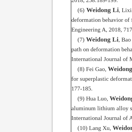
2018, 258:189-199.
Weidong Li
(6)
, Lix
deformation behavior of 
Engineering A, 2018, 717
Weidong Li
(7)
, Bao
path on deformation beh
International Journal of
Weidong
(8) Fei Gao,
for superplastic deforma
177-185.
Weidon
(9) Hua Luo,
aluminum lithium alloy s
International Journal o
Weido
(10) Lang Xu,