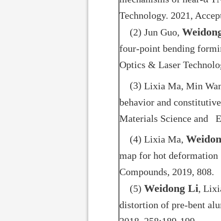
Technology. 2021, Accep
Weidong
(2) Jun Guo,
four-point bending formi
Optics & Laser Technolo
(3)
Lixia Ma, Min Wa
behavior and constitutiv
Materials Science and E
Weidon
(4)
Lixia Ma,
map for hot deformation
Compounds, 2019, 808.
Weidong Li
(5)
, Lix
distortion of pre-bent a