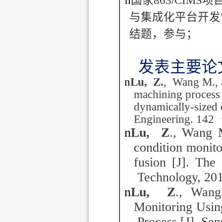
n
国家
863/CIMS
项
与集成化平台开发
结题，参与；
发表主要论
n
Lu, Z.
, Wang M., 
machining process 
dynamically-sized
Engineering. 142
n
Lu, Z
., Wang 
condition monito
fusion [J]. The
Technology, 201
n
Lu, Z
., Wan
Monitoring Usin
Process [J]. Sen