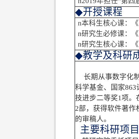
n
2019
年担任“第四
◆
开授课程
n
本科生核心课：《
n
研究生必修课：《
n
研究生核心课：《
◆
教学及科研
长期从事数字化
科学基金、国家
863
技进步二等奖
1
项
。
2
部，获得软件著作
的审稿人。
主要科研项