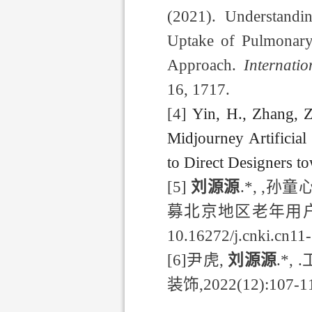
(2021). Understandi
Uptake of Pulmonary
Approach.
Internati
16, 1717.
[4]
Yin, H., Zhang, 
Midjourney Artificial
to Direct Designers t
[5]
刘源源
.*, ,
孙童
募北京地区老年用
10.16272/j.cnki.cn11
[6]
尹虎
,
刘源源
.*, .
装饰
,2022(12):107-11