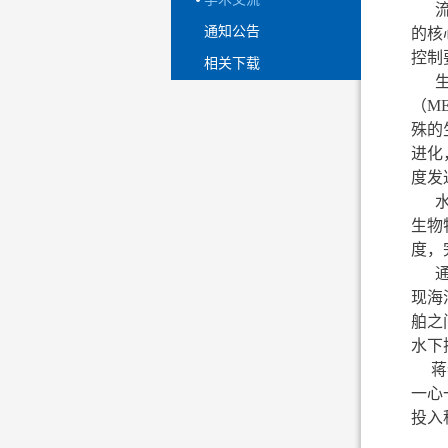
流场
通知公告
的核
控制
相关下载
生物
（M
殊的
进化
度发
水生
生物
度，
通过
现海
舶之
水下
蒋老
一心
投入