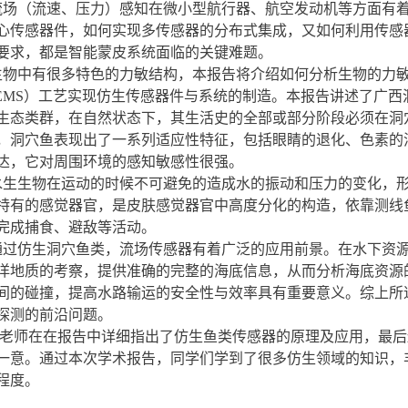
（流速、压力）感知在微小型航行器、航空发动机等方面有着
心传感器件，如何实现多传感器的分布式集成，又如何利用传感
要求，都是智能蒙皮系统面临的关键难题。
中有很多特色的力敏结构，本报告将介绍如何分析生物的力敏
EMS）工艺实现仿生传感器件与系统的制造。本报告讲述了广
生态类群，在自然状态下，其生活史的全部或部分阶段必须在洞
，洞穴鱼表现出了一系列适应性特征，包括眼睛的退化、色素的
达，它对周围环境的感知敏感性很强。
生物在运动的时候不可避免的造成水的振动和压力的变化，形
特有的感觉器官，是皮肤感觉器官中高度分化的构造，依靠测线
完成捕食、避敌等活动。
仿生洞穴鱼类，流场传感器有着广泛的应用前景。在水下资源
洋地质的考察，提供准确的完整的海底信息，从而分析海底资源
间的碰撞，提高水路输运的安全性与效率具有重要意义。综上所
探测的前沿问题。
师在在报告中详细指出了仿生鱼类传感器的原理及应用，最后
一意。通过本次学术报告，同学们学到了很多仿生领域的知识，
程度。